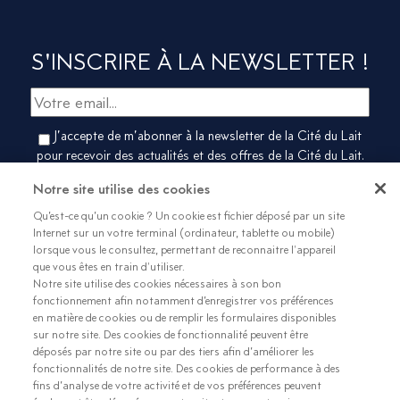
S'INSCRIRE À LA NEWSLETTER !
J’accepte de m’abonner à la newsletter de la Cité du Lait
pour recevoir des actualités et des offres de la Cité du Lait.
[LL1.1] Vous pouvez vous désabonner de notre newsletter en
Notre site utilise des cookies
utilisant le lien de désinscription intégré dans la newsletter
Qu’est-ce qu’un cookie ? Un cookie est fichier déposé par un site
Internet sur un votre terminal (ordinateur, tablette ou mobile)
lorsque vous le consultez, permettant de reconnaitre l'appareil
que vous êtes en train d'utiliser.
Notre site utilise des cookies nécessaires à son bon
fonctionnement afin notamment d’enregistrer vos préférences
en matière de cookies ou de remplir les formulaires disponibles
sur notre site. Des cookies de fonctionnalité peuvent être
déposés par notre site ou par des tiers afin d’améliorer les
fonctionnalités de notre site. Des cookies de performance à des
fins d’analyse de votre activité et de vos préférences peuvent