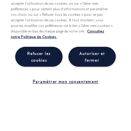
accepter l’utilisation de ces cookies, ou sur « Gérer mes
préférences » pour obtenir plus d’informations et paramétrer
vos choix, ou sur « Refuser tous les cookies » pour ne pas
accepter l’utilisation de ces cookies. À tout moment, vous
AUX QUATRE COINS DU LAIT Un monde
pourrez modifier vos préférences via le lien « Gérer mes cookies »
de produits laitiers Du 04 juillet 2026 au 02
disponible en bas de chaque page de notre site.
Consultez
janvier 2027 Embarquez pour un voyage
notre Politique de Cookies.
sensible et culturel à travers la planète.
Cette exposition vous invite à découvrir la
Refuser les
Autoriser et
richesse...
cookies
fermer
En savoir plus
Paramétrer mon consentement
| BILLETTERIE
UN MUSÉE UNIQUE EN SON GENRE
La visite libre
La visite guidée
Le musée