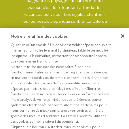
baignant les paysages de lumière et de
chaleur, c’est le retour tant attendu des
vacances estivales ! Les cigales chantent,
les tournesols s’épanouissent, et La Cité du
Lait rouvre ses portes pour...
Notre site utilise des cookies
En savoir plus
Qu’est-ce qu’un cookie ? Un cookie est fichier déposé par un site
Internet sur un votre terminal (ordinateur, tablette ou mobile)
lorsque vous le consultez, permettant de reconnaitre l'appareil
que vous êtes en train d'utiliser.
Exposition temporaire 2026
Notre site utilise des cookies nécessaires à son bon
fonctionnement afin notamment d’enregistrer vos préférences
en matière de cookies ou de remplir les formulaires disponibles
sur notre site. Des cookies de fonctionnalité peuvent être
déposés par notre site ou par des tiers afin d’améliorer les
fonctionnalités de notre site. Des cookies de performance à des
fins d’analyse de votre activité et de vos préférences peuvent
également être déposés par notre site et nos partenaires pour
nous permettre de mieux comprendre vos centres d'intérêts
grâce à des mesures d’audience. La liste des sociétés utilisant
des cookies sur notre site est disponible
ici
.
Cliquez sur le bouton « Autoriser tous les cookies » pour