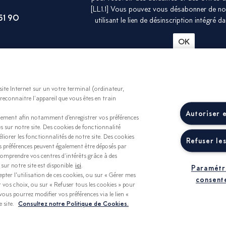
[LL1.1] Vous pouvez vous désabonner de not
51 90
utilisant le lien de désinscription intégré d
site Internet sur un votre terminal (ordinateur,
reconnaitre l'appareil que vous êtes en train
Autoriser 
nnement afin notamment d’enregistrer vos préférences
s sur notre site. Des cookies de fonctionnalité
liorer les fonctionnalités de notre site. Des cookies
Refuser le
os préférences peuvent également être déposés par
omprendre vos centres d'intérêts grâce à des
sur notre site est disponible
ici
.
Paramétr
pter l’utilisation de ces cookies, ou sur « Gérer mes
consent
 vos choix, ou sur « Refuser tous les cookies » pour
ous pourrez modifier vos préférences via le lien «
 site.
Consultez notre Politique de Cookies.
de gestion des cookies
Accessibilité
Mentions légales
Parten