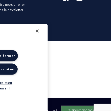
re newsletter en
ans la newsletter
et fermer
s cookies
er mon
ement
aires
Espace presse
Contact
Paramétrer mon consentement