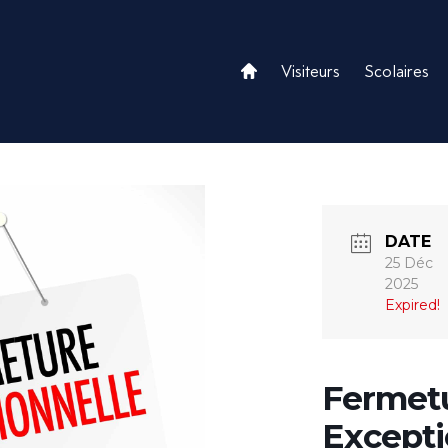
.
Visiteurs
Scolaires
DATE
25 Déc
2025
Expired!
Fermet
Excepti