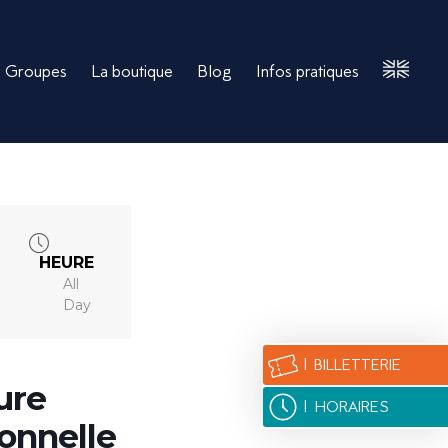
Groupes
La boutique
Blog
Infos pratiques
English
Version
HEURE
All
Day
| BILLETTERIE
ure
| HORAIRES
onnelle