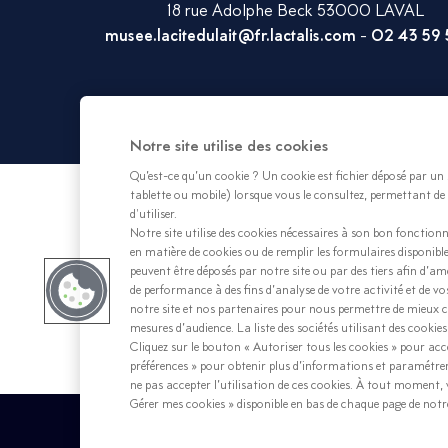
18 rue Adolphe Beck 53000 LAVAL
musee.lacitedulait@fr.lactalis.com
-
02 43 59 
Notre site utilise des cookies
Qu’est-ce qu’un cookie ? Un cookie est fichier déposé par un 
tablette ou mobile) lorsque vous le consultez, permettant de 
d'utiliser.
Notre site utilise des cookies nécessaires à son bon fonctio
en matière de cookies ou de remplir les formulaires disponible
peuvent être déposés par notre site ou par des tiers afin d’amé
de performance à des fins d’analyse de votre activité et de v
notre site et nos partenaires pour nous permettre de mieux c
mesures d’audience. La liste des sociétés utilisant des cookies 
Cliquez sur le bouton « Autoriser tous les cookies » pour acce
préférences » pour obtenir plus d’informations et paramétrer
ne pas accepter l’utilisation de ces cookies. À tout moment, v
Gérer mes cookies » disponible en bas de chaque page de notre
Politique de données personnelles
Politique 