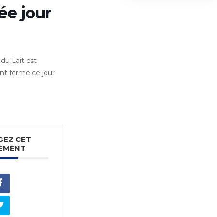
e jour
du Lait est
nt fermé ce jour
GEZ CET
EMENT