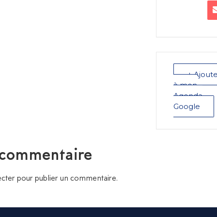
+ Ajout
à mon
Agenda
Google
 commentaire
cter
pour publier un commentaire.