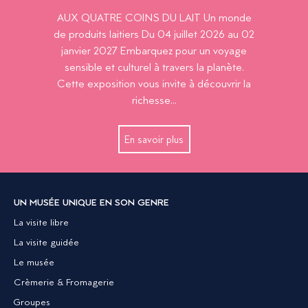
AUX QUATRE COINS DU LAIT Un monde
de produits laitiers Du 04 juillet 2026 au 02
janvier 2027 Embarquez pour un voyage
sensible et culturel à travers la planète.
Cette exposition vous invite à découvrir la
richesse...
En savoir plus
UN MUSÉE UNIQUE EN SON GENRE
La visite libre
La visite guidée
Le musée
Crèmerie & Fromagerie
Groupes