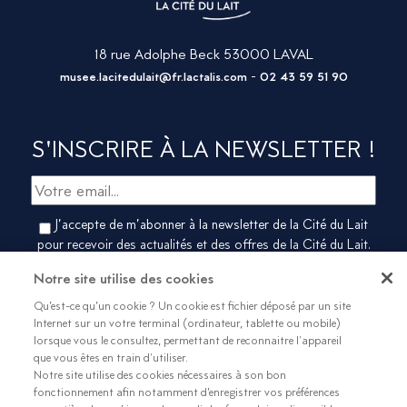
18 rue Adolphe Beck 53000 LAVAL
-
musee.lacitedulait@fr.lactalis.com
02 43 59 51 90
S'INSCRIRE À LA NEWSLETTER !
J’accepte de m’abonner à la newsletter de la Cité du Lait
pour recevoir des actualités et des offres de la Cité du Lait.
[LL1.1] Vous pouvez vous désabonner de notre newsletter en
Notre site utilise des cookies
utilisant le lien de désinscription intégré dans la newsletter
Qu’est-ce qu’un cookie ? Un cookie est fichier déposé par un site
Internet sur un votre terminal (ordinateur, tablette ou mobile)
lorsque vous le consultez, permettant de reconnaitre l'appareil
que vous êtes en train d'utiliser.
Notre site utilise des cookies nécessaires à son bon
fonctionnement afin notamment d’enregistrer vos préférences