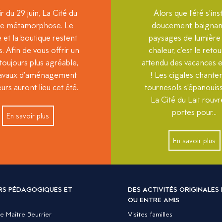
ir du 29 juin, La Cité du
Alors que l’été s’ins
 se métamorphose. Le
doucement, baignan
et la boutique restent
paysages de lumière 
. Afin de vous offrir un
chaleur, c’est le retou
toujours plus agréable,
attendu des vacances e
ravaux d'aménagement
! Les cigales chanten
eurs auront lieu cet été.
tournesols s’épanouiss
La Cité du Lait rouvr
portes pour...
En savoir plus
En savoir plus
ERS PÉDAGOGIQUES ET
DES ACTIVITÉS ORIGINALES 
OU ENTRE AMIS
le Maître Beurrier
Visites familles