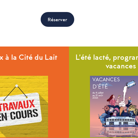
Réserver
 à la Cité du Lait
L’été lacté, prog
vacances