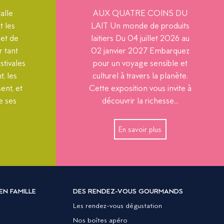
talle
AUX QUATRE COINS DU
t les
LAIT Un monde de produits
et de
laitiers Du 04 juillet 2026 au
r tant
02 janvier 2027 Embarquez
stivales
pour un voyage sensible et
t, les
culturel à travers la planète.
ent, et
Cette exposition vous invite à
e ses
découvrir la richesse...
En savoir plus
EN FAMILLE
DES RENDEZ-VOUS GOURMANDS
Les rendez-vous dégustation
Nos boîtes apéro