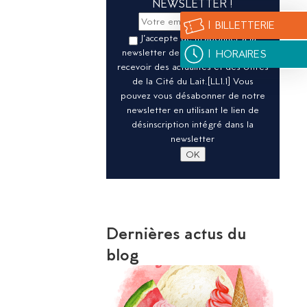
NEWSLETTER !
| BILLETTERIE
J’accepte de m’abonner à la
newsletter de la Cité du Lait pour
| HORAIRES
recevoir des actualités et des offres
de la Cité du Lait.[LL1.1] Vous
pouvez vous désabonner de notre
newsletter en utilisant le lien de
désinscription intégré dans la
newsletter
Dernières actus du
blog