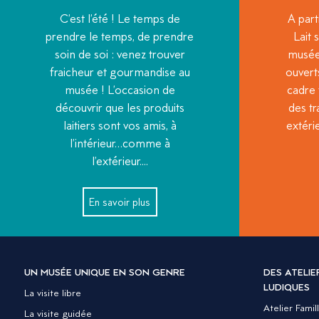
C’est l’été ! Le temps de
A part
prendre le temps, de prendre
Lait
soin de soi : venez trouver
musée 
fraicheur et gourmandise au
ouverts
musée ! L’occasion de
cadre 
découvrir que les produits
des t
laitiers sont vos amis, à
extéri
l’intérieur…comme à
l’extérieur....
En savoir plus
UN MUSÉE UNIQUE EN SON GENRE
DES ATELI
LUDIQUES
La visite libre
Atelier Famil
La visite guidée